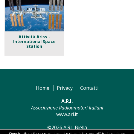
Attività Ariss -
International Space
Station
Home
Privacy
Contatti
A.R.I.
Associazione Radioamatori Italiani
www.ari.it
©2026 A.R.I. Biella
Questo sito utilizza cookie tecnici e di analytics per offrire la migliore